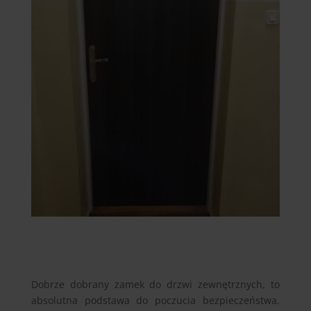
Dobrze dobrany zamek do drzwi zewnętrznych, to
absolutna podstawa do poczucia bezpieczeństwa.