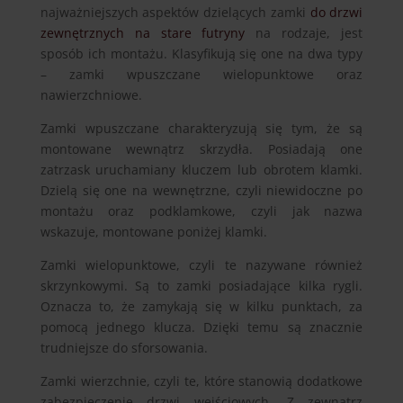
najważniejszych aspektów dzielących zamki
do drzwi
zewnętrznych na stare futryny
na rodzaje, jest
sposób ich montażu. Klasyfikują się one na dwa typy
– zamki wpuszczane wielopunktowe oraz
nawierzchniowe.
Zamki wpuszczane charakteryzują się tym, że są
montowane wewnątrz skrzydła. Posiadają one
zatrzask uruchamiany kluczem lub obrotem klamki.
Dzielą się one na wewnętrzne, czyli niewidoczne po
montażu oraz podklamkowe, czyli jak nazwa
wskazuje, montowane poniżej klamki.
Zamki wielopunktowe, czyli te nazywane również
skrzynkowymi. Są to zamki posiadające kilka rygli.
Oznacza to, że zamykają się w kilku punktach, za
pomocą jednego klucza. Dzięki temu są znacznie
trudniejsze do sforsowania.
Zamki wierzchnie, czyli te, które stanowią dodatkowe
zabezpieczenie drzwi wejściowych. Z zewnątrz