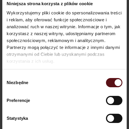
Niniejsza strona korzysta z plików cookie
montuje się zazwyczaj na skrzydle. Przy jego
wyborze, należy zwrócić uwagę na kilka istotnych
Wykorzystujemy pliki cookie do spersonalizowania treści
czynników, tj. kierunek otwierania drzwi, grubość
i reklam, aby oferować funkcje społecznościowe i
skrzydła, czy konstrukcja
drzwi zewnętrznych na
analizować ruch w naszej witrynie. Informacje o tym, jak
wymiar w Warszawie
.
korzystasz z naszej witryny, udostępniamy partnerom
Zamki elektromechaniczne
społecznościowym, reklamowym i analitycznym.
Zamki elektroniczne również dzielą się na kilka
Partnerzy mogą połączyć te informacje z innymi danymi
rodzajów. Mogą być zamykane i otwierane na
otrzymanymi od Ciebie lub uzyskanymi podczas
przeróżne sposoby, jednak wszystkie mają wspólny
korzystania z ich usług.
mianownik – nie wymagają użycia tradycyjnego
klucza. Spośród nich wyróżnia się 4 typy:
Wybór
Niezbędne
otwierane na kartę zbliżeniową lub chip,
zgody
biometryczne, czyli te na odcisk palca,
otwierane poprzez aplikację na smartfonie,
Preferencje
na kod PIN, wpisywany za pomocą klawiatury tzw.
elektroniczny zamek szyfrowy.
Statystyka
Po przyłożeniu karty lub wpisaniu kodu impuls