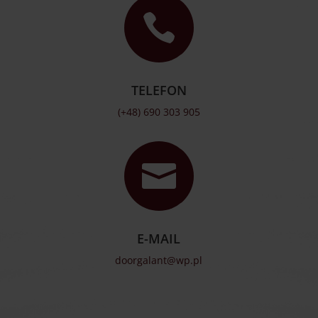

TELEFON
(+48) 690 303 905

E-MAIL
doorgalant@wp.pl