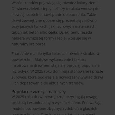
Wśród trendów pojawiają się również kolory ziemi.
Oliwkowa zieleń, ciepły beż czy terakota wnoszą do
elewacji subtelne nawiązanie do otoczenia. Takie
drzwi zewnętrzne dobrze się prezentują zarówno
przy jasnych tynkach, jak i surowych materiałach,
takich jak beton albo cegła. Dzięki temu fasada
nabiera wyrazistej formy i lepiej wpisuje się w
naturalny krajobraz.
Znaczenie ma nie tylko kolor, ale również struktura
powierzchni. Matowe wykończenie i faktura
inspirowana drewnem stają się bardziej popularne
niż połysk. W 2025 roku dominują stonowane i proste
surowce, które podkreślają nowoczesny wygląd drzwi
i ich dopasowanie do aktualnych trendów.
Popularne wzory i materiały
W 2025 roku drzwi zewnętrzne przyciągają uwagę
prostotą i współczesnym wykończeniem. Przeważają
modele pozbawione zbędnych zdobień o gładkich
powierzchniach. Częstsze są warianty z ukrytymi