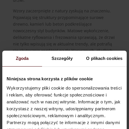
drzwi.
Wzory zaczerpnięte z natury zyskują na znaczeniu.
Pojawiają się struktury przypominające surowe
drewno, kamień lub beton podkreślające
nowoczesny styl budynków. Matowe wykończenie,
delikatne ryflowania i frezowania sprawiają, że drzwi
nie tylko wpisują się w aktualne trendy, ale potrafią
się skutecznie wyróżnić na tle klasycznych, gładkich
powierzchni.
Zgoda
Szczegóły
O plikach cookies
Inteligentne technologie w drzwiach
zewnętrznych
Nowoczesne drzwi zewnętrzne to już nie tylko
Niniejsza strona korzysta z plików cookie
bariera oddzielająca wnętrze domu od otoczenia.
Wykorzystujemy pliki cookie do spersonalizowania treści
Powoli rozpowszechniają się jako element
i reklam, aby oferować funkcje społecznościowe i
inteligentnych układów do zarządzania budynkiem.
analizować ruch w naszej witrynie. Informacje o tym, jak
W 2025 roku rośnie popularność zamków
korzystasz z naszej witryny, udostępniamy partnerom
sterowanych za pomocą aplikacji mobilnych, kodów
społecznościowym, reklamowym i analitycznym.
dostępu oraz czytników linii papilarnych. Klasyczne
Partnerzy mogą połączyć te informacje z innymi danymi
klucze ustępują miejsca środkom przeciwdziałającym