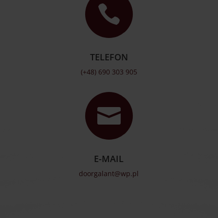

TELEFON
(+48) 690 303 905

E-MAIL
doorgalant@wp.pl