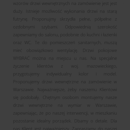
wzorów drzwi wewnętrznych na zamówienie jest jest
duży. Istnieje możliwość wykonania drzwi na starą
futrynę. Proponujmy skrzydła pełne, półpełne z
ozdobnymi szybami. Odpowiednią szerokość
zapewniamy do salonu, podobnie do kuchni i łazienki
oraz WC. Te do pomieszczeń sanitarnych, muszą
mieć obowiązkowo wentylację. Drzwi pokojowe
WYBRAĆ można na miejscu u nas. Na specjalne
życzenie klientów z woj. mazowieckiego,
przygotujemy indywidualny kolor i model.
Proponujemy drzwi wewnętrzne na zamówienie w
Warszawie. Najważniejsze, żeby naszemu Klientowi
się podobały. Chętnym osobom montujemy nasze
drzwi wewnętrzne na wymiar w Warszawie,
zapewniając, że po naszej interwencji, w mieszkaniu
pozostanie idealny porządek. Dbamy o detale. Dla
nas Klient jest najważniejszy. Zapraszamy do naszej