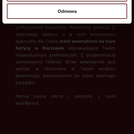
dedykowane pomieszczeniom sanitarnym, które
Odmowa
muszą posiadać obowiązkową wentylację.
Odwiedzając sklep Door Galant możesz liczyć na
profesjonalne doradztwo. Pomożemy dokonać Ci
właściwego wyboru, a w razie konieczności
wykonamy dla Ciebie
drzwi wewnętrzne na stare
futryny w Warszawie
odpowiadające Twoim
indywidualnym preferencjom. Z przyjemnością
zamontujemy również drzwi wewnętrzne pod
wymiar w Warszawie w Twoim wnętrzu
gwarantując pozostawienie po sobie idealnego
porządku.
Poznaj naszą ofertę i podejmij z nami
współpracę.