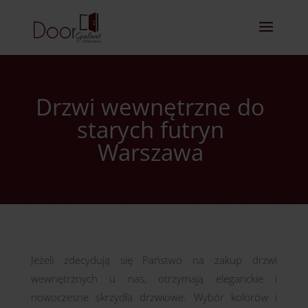
Drzwi wewnętrzne do
starych futryn
Warszawa
Jeżeli zdecydują się Państwo na zakup drzwi
wewnętrznych u nas, otrzymają eleganckie i
nowoczesne skrzydła drzwiowe. Wybór kolorów i