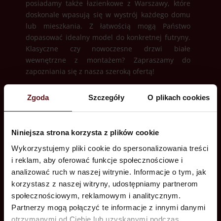
posiadamy także łazienkowe z Warszawy, które
doskonale wpasują się w wystrój każdego domu
lub mieszkania. Z łatwością mogą Państwo
dopasować idealny model do konkretnej futryny.
Klasyczne czy nowoczesne drzwi białe
wewnętrzne z montażem? Zapraszamy do
zapozniania się z nasza szeroką ofertą!
Drzwi wewnętrzne – gdzie
Zgoda
Szczegóły
O plikach cookies
można je dostać w
Warszawie?
Niniejsza strona korzysta z plików cookie
Stacjonarnie jesteśmy do Państwa dyspozycji na
Wykorzystujemy pliki cookie do spersonalizowania treści
obrzeżach Warszawy na ulicy Weselnej 9. Nasze
drzwi wewnętrzne montujemy m.in. na
i reklam, aby oferować funkcje społecznościowe i
warszawskiej Woli, Pradze-Południe. Stolica nie
analizować ruch w naszej witrynie. Informacje o tym, jak
jest jednak jedynym miejscem, w którym
korzystasz z naszej witryny, udostępniamy partnerom
świadczymy nasze usługi. Gdzie jeszcze
społecznościowym, reklamowym i analitycznym.
montujemy nasze drzwi do pokoju? Zielonka,
Partnerzy mogą połączyć te informacje z innymi danymi
Ząbki, Piastów, Łomianki, Piaseczno, Pruszków,
otrzymanymi od Ciebie lub uzyskanymi podczas