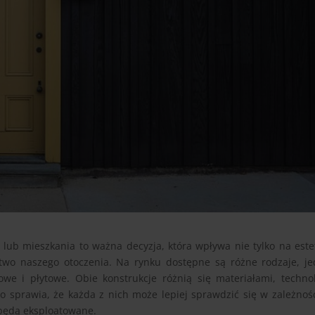
b mieszkania to ważna decyzja, która wpływa nie tylko na este
stwo naszego otoczenia. Na rynku dostępne są różne rodzaje, j
we i płytowe. Obie konstrukcje różnią się materiałami, techno
o sprawia, że każda z nich może lepiej sprawdzić się w zależnoś
 będą eksploatowane.