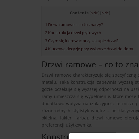
Contents
[
hide
]
[
hide
]
1
Drzwi ramowe – co to znaczy?
2
Konstrukcja drzwi płytowych
3
Czym się kierować przy zakupie drzwi?
4
Kluczowe decyzje przy wyborze drzwi do domu
Drzwi ramowe – co to zna
Drzwi ramowe charakteryzują się specyficzną
metalu. Taka konstrukcja zapewnia wyższą st
gdzie oczekuje się wyższej odporności na u
ramy umieszcza się wypełnienie, które może 
dodatkowo wpływa na izolacyjność termiczną i
różnorodnych stylistyk wnętrz – od klasyczn
okleina, lakier, farba), drzwi ramowe oferu
preferencji użytkownika.
Konstrukcja drzwi płytow