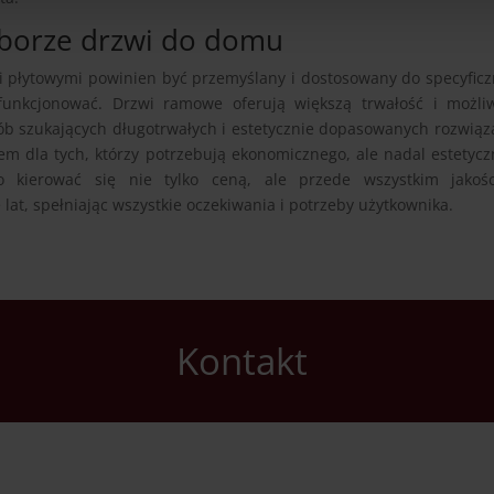
yborze drzwi do domu
płytowymi powinien być przemyślany i dostosowany do specyfic
nkcjonować. Drzwi ramowe oferują większą trwałość i możliw
sób szukających długotrwałych i estetycznie dopasowanych rozwiąz
em dla tych, którzy potrzebują ekonomicznego, ale nadal estetyc
o kierować się nie tylko ceną, ale przede wszystkim jakośc
 lat, spełniając wszystkie oczekiwania i potrzeby użytkownika.
Kontakt