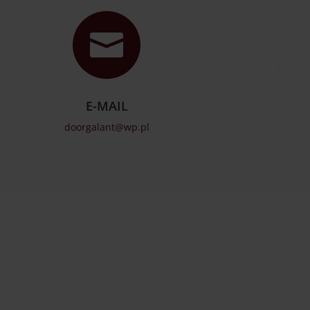

E-MAIL
doorgalant@wp.pl