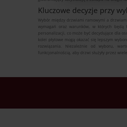
Kluczowe decyzje przy w
Wybór między drzwiami ramowymi a drzwiami 
wymagań oraz warunków, w których będą fu
personalizacji, co może być decydujące dla o
kolei płytowe mogą okazać się lepszym wybor
rozwiązania. Niezależnie od wyboru, wart
funkcjonalnością, aby drzwi służyły przez wiele