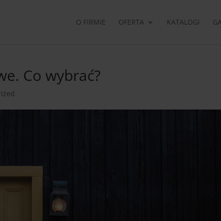
O FIRMIE
OFERTA
KATALOGI
GA
we. Co wybrać?
rized