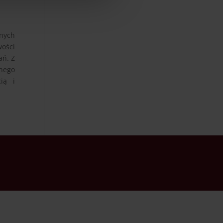
znych
ości
ań. Z
znego
ią i