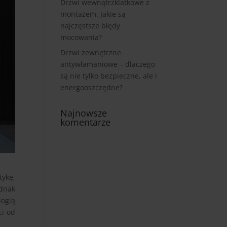
Drzwi wewnątrzklatkowe z
montażem. Jakie są
najczęstsze błędy
mocowania?
Drzwi zewnętrzne
antywłamaniowe – dlaczego
są nie tylko bezpieczne, ale i
energooszczędne?
Najnowsze
komentarze
tykę,
ednak
logią
ci od