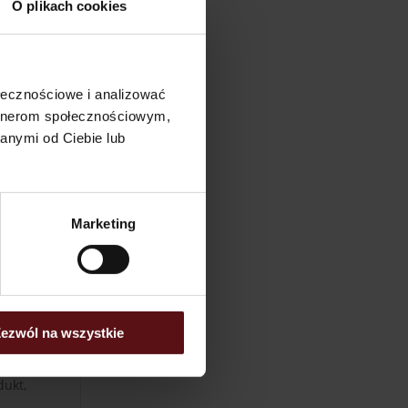
O plikach cookies
ównym
a się
kiego
dzaju
ołecznościowe i analizować
trzeb
artnerom społecznościowym,
 cena
anymi od Ciebie lub
wnych
wości
Marketing
styki
czowe
 jest
, czy
ezwól na wszystkie
się z
rając
dukt,