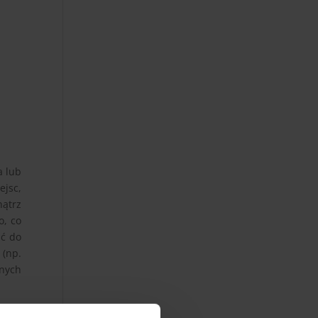
a lub
ejsc,
nątrz
o, co
ść do
 (np.
lnych