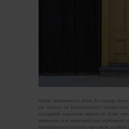
Wybór odpowiednich drzwi do naszego domu lu
ale również na funkcjonalność i bezpieczeń
szczególnie popularne wybory to drzwi ramo
wykonania oraz właściwościami użytkowymi, c
indywidualnych potrzeb i warunków, w jakich