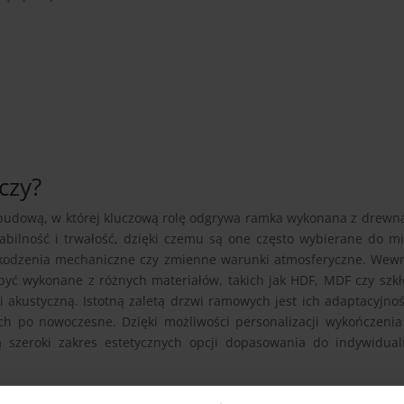
czy?
 budową, w której kluczową rolę odgrywa ramka wykonana z drewn
abilność i trwałość, dzięki czemu są one często wybierane do mi
szkodzenia mechaniczne czy zmienne warunki atmosferyczne. Wew
być wykonane z różnych materiałów, takich jak HDF, MDF czy szkł
 akustyczną. Istotną zaletą drzwi ramowych jest ich adaptacyjno
ych po nowoczesne. Dzięki możliwości personalizacji wykończenia
ją szeroki zakres estetycznych opcji dopasowania do indywidua
ych